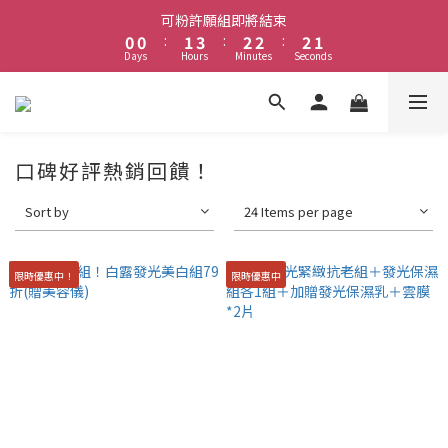
1
1
2
4
3
3
3
2
可粉許願組即將結束
0
0
:
1
3
:
2
2
:
2
1
Days
Hours
Minutes
Seconds
0
2
1
1
1
0
1
0
0
0
0
口碑好評熱銷回饋！
Sort by
24 Items per page
限時優惠中！
限時優惠中