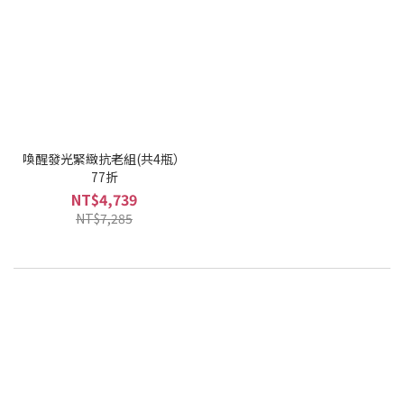
喚醒發光緊緻抗老組(共4瓶）
77折
NT$4,739
NT$7,285