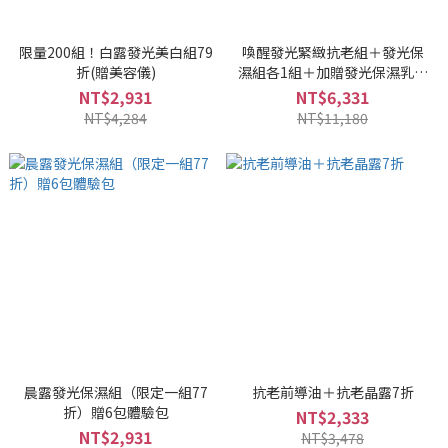
限量200組！白露發光美白組79
喚醒發光緊緻抗老組＋發光保
折(贈美容儀)
濕組各1組＋加贈發光保濕乳＋
雲膜*2片
NT$2,931
NT$6,331
NT$4,284
NT$11,180
晨露發光保濕組（限定一組77
抗老前導油＋抗老晶露7折
折）贈6包體驗包
NT$2,333
NT$2,931
NT$3,478