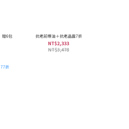
）贈6包
抗老前導油＋抗老晶露7折
NT$2,333
NT$3,478