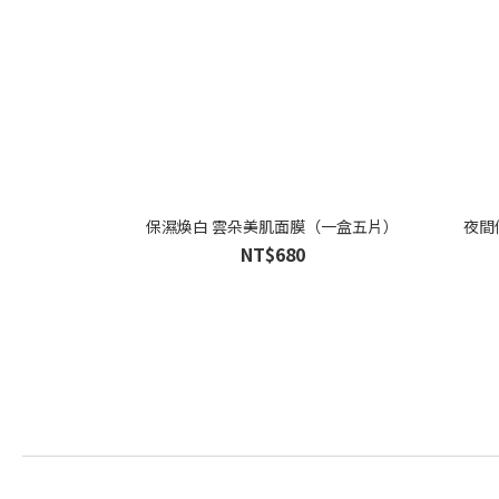
保濕煥白 雲朵美肌面膜（一盒五片）
夜間
NT$680