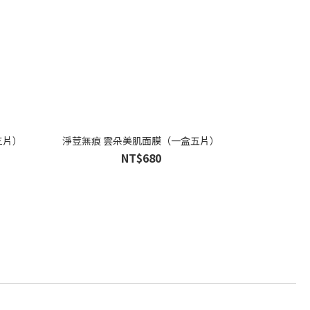
三片）
淨荳無痕 雲朵美肌面膜（一盒五片）
NT$680