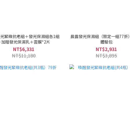
光緊緻抗老組＋發光保濕組各1組
晨露發光保濕組（限定一組77折
＋加贈發光保濕乳＋雲膜*2片
體驗包
NT$6,331
NT$2,931
NT$11,180
NT$3,895