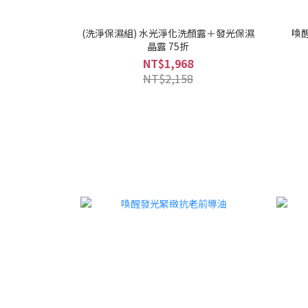
(洗淨保濕組) 水光淨化洗顏露＋發光保濕
喚
晶露 75折
NT$1,968
NT$2,158