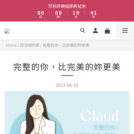
2
1
1
1
9
2
5
可粉許願組即將結束
1
0
0
:
0
8
:
1
9
:
4
日
時
分
秒
0
7
0
8
3
6
7
2
5
6
1
4
5
0
3
4
Home
/
部落格列表
/
完整的你，比完美的妳更美
2
3
1
2
完整的你，比完美的妳更美
0
1
0
2022-04-15